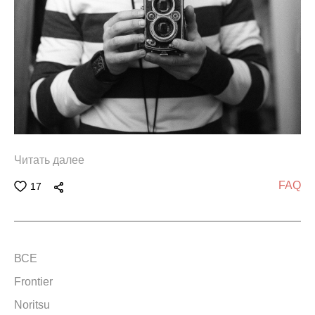
Читать далее
FAQ
17
ВСЕ
Frontier
Noritsu